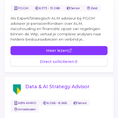
PGGM
6.973 - 13.068
Senior
Zeist
Als Expert/Strategisch ALM adviseur bij PGGM
adviseer je pensioenfondsen over ALM,
risicohouding en financiële opzet van regelingen
binnen de Wtp, vertaal je complexe analyses naar
heldere bestuursadviezen en verbind je...
Meer lezen
Direct solliciteren
Data & AI Strategy Advisor
ABN AMRO
6.066 - 8.666
Senior
Amstelveen