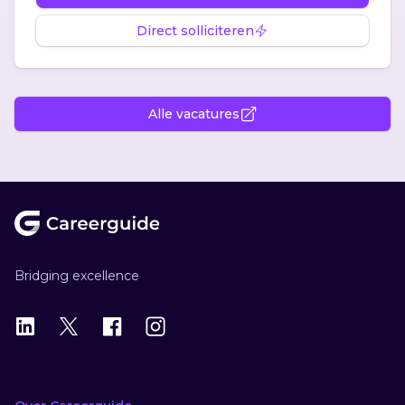
Direct solliciteren
Alle vacatures
Footer
Bridging excellence
LinkedIn
X
X
Instagram