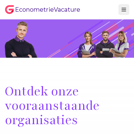
EconometrieVacature
Ontdek onze
vooraanstaande
organisaties