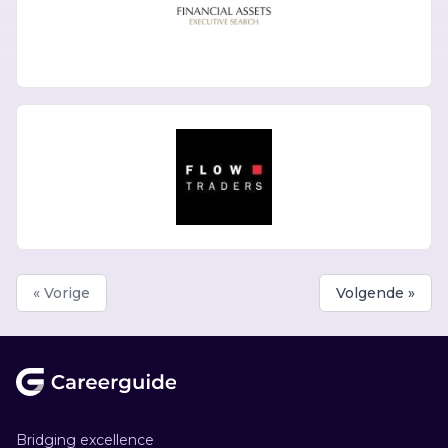
« Vorige
Volgende »
Footer
Bridging excellence