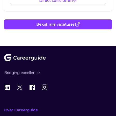
Direct solliciteren
Bekijk alle vacatures
Footer
Bridging excellence
LinkedIn
X
X
Instagram
Over Careerguide