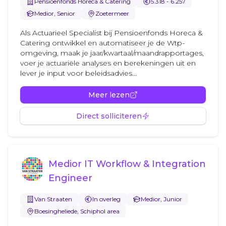
Pensioenfonds Horeca & Catering
5.318 - 6.257
Medior, Senior
Zoetermeer
Als Actuarieel Specialist bij Pensioenfonds Horeca &
Catering ontwikkel en automatiseer je de Wtp-
omgeving, maak je jaar/kwartaal/maandrapportages,
voer je actuariële analyses en berekeningen uit en
lever je input voor beleidsadvies...
Meer lezen
Direct solliciteren
Medior IT Workflow & Integration
Engineer
Van Straaten
In overleg
Medior, Junior
Boesingheliede, Schiphol area