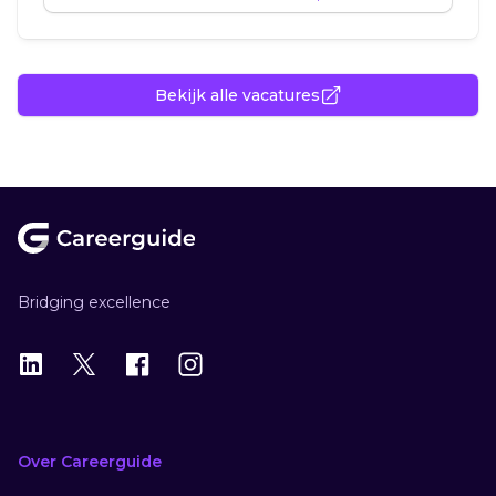
Bekijk alle vacatures
Footer
Bridging excellence
LinkedIn
X
X
Instagram
Over Careerguide