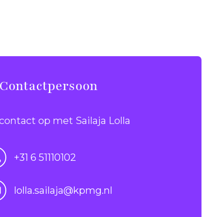
Contactpersoon
ontact op met Sailaja Lolla
+31 6 51110102
lolla.sailaja@kpmg.nl