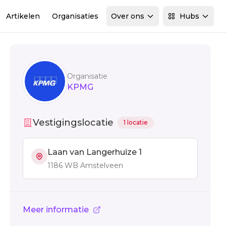
Artikelen
Organisaties
Over ons
Hubs
Sidebar
Organisatie
KPMG
Vestigingslocatie
1 locatie
Laan van Langerhuize 1
1186 WB Amstelveen
Meer informatie