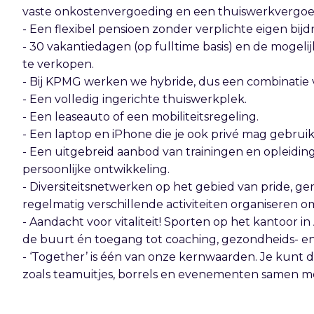
vaste onkostenvergoeding en een thuiswerkvergoed
- Een flexibel pensioen zonder verplichte eigen bijd
- 30 vakantiedagen (op fulltime basis) en de mogel
te verkopen.
- Bij KPMG werken we hybride, dus een combinatie v
- Een volledig ingerichte thuiswerkplek.
- Een leaseauto of een mobiliteitsregeling.
- Een laptop en iPhone die je ook privé mag gebrui
- Een uitgebreid aanbod van trainingen en opleidin
persoonlijke ontwikkeling.
- Diversiteitsnetwerken op het gebied van pride, gend
regelmatig verschillende activiteiten organiseren om
- Aandacht voor vitaliteit! Sporten op het kantoor in
de buurt én toegang tot coaching, gezondheids- en 
- ‘Together’ is één van onze kernwaarden. Je kunt d
zoals teamuitjes, borrels en evenementen samen met