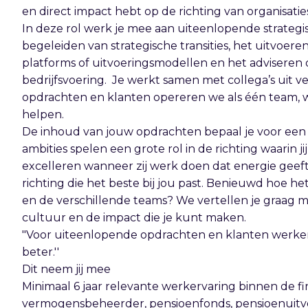
en direct impact hebt op de richting van organisaties
In deze rol werk je mee aan uiteenlopende strategi
begeleiden van strategische transities, het uitvoeren
platforms of uitvoeringsmodellen en het adviseren
bedrijfsvoering. Je werkt samen met collega’s uit ve
opdrachten en klanten opereren we als één team, w
helpen.
De inhoud van jouw opdrachten bepaal je voor een be
ambities spelen een grote rol in de richting waarin ji
excelleren wanneer zij werk doen dat energie geef
richting die het beste bij jou past. Benieuwd hoe 
en de verschillende teams? We vertellen je graag
cultuur en de impact die je kunt maken.
"Voor uiteenlopende opdrachten en klanten werken
beter.''
Dit neem jij mee
Minimaal 6 jaar relevante werkervaring binnen de fin
vermogensbeheerder, pensioenfonds, pensioenuitvoe