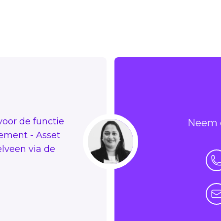
voor de functie
Neem c
ement - Asset
lveen via de