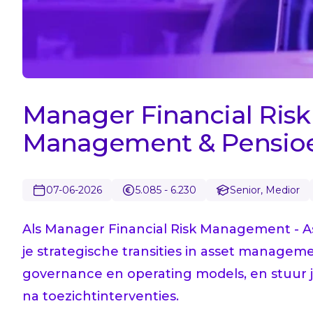
Manager Financial Ris
Management & Pensio
07-06-2026
5.085 - 6.230
Senior, Medior
Als Manager Financial Risk Management - 
je strategische transities in asset manageme
governance en operating models, en stuur 
na toezichtinterventies.