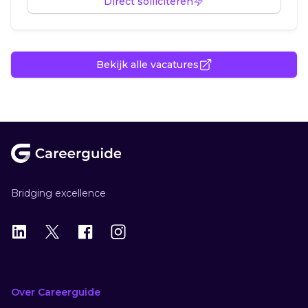
Direct solliciteren
Bekijk alle vacatures
Footer
Bridging excellence
LinkedIn
X
X
Instagram
Over Careerguide