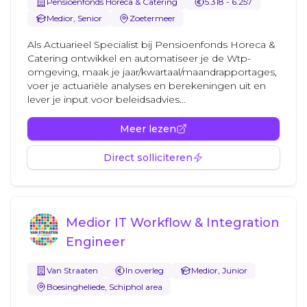
Pensioenfonds Horeca & Catering
5.318 - 6.257
Medior, Senior
Zoetermeer
Als Actuarieel Specialist bij Pensioenfonds Horeca &
Catering ontwikkel en automatiseer je de Wtp-
omgeving, maak je jaar/kwartaal/maandrapportages,
voer je actuariële analyses en berekeningen uit en
lever je input voor beleidsadvies...
Meer lezen
Direct solliciteren
Medior IT Workflow & Integration
Engineer
Van Straaten
In overleg
Medior, Junior
Boesingheliede, Schiphol area