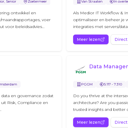
or, Senior
Zoetermeer
Van Straaten
In overl
ering ontwikkel en
Als Medior IT Workflow & In
l/maandrapportages, voer
optimaliseer en beheer je
ut voor beleidsadvies...
integraties met servers/datab
Meer lezen
Direct
Data Managem
msterdam
PGGM
5.117 - 7.310
e data en governance zodat
Do you thrive at the inters
n uit Risk, Compliance en
architecture? Are you pass
.
trusted insights and better d
Meer lezen
Direct