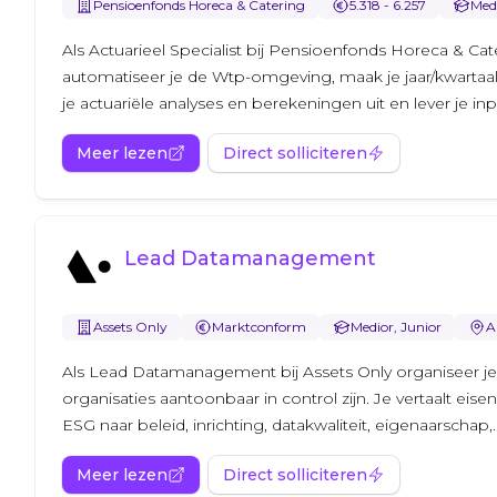
Pensioenfonds Horeca & Catering
5.318 - 6.257
Medi
Als Actuarieel Specialist bij Pensioenfonds Horeca & Cat
automatiseer je de Wtp-omgeving, maak je jaar/kwartaa
je actuariële analyses en berekeningen uit en lever je inp
Meer lezen
Direct solliciteren
Lead Datamanagement
Assets Only
Marktconform
Medior, Junior
A
Als Lead Datamanagement bij Assets Only organiseer j
organisaties aantoonbaar in control zijn. Je vertaalt eise
ESG naar beleid, inrichting, datakwaliteit, eigenaarschap,..
Meer lezen
Direct solliciteren