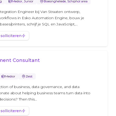
eg
Medior, Junior
Boesingheliede, Schiphol area
tegration Engineer bij Van Straaten ontwerp,
 workflows in Esko Automation Engine, bouw je
ases/printers, schrijf je SQL en JavaScript,...
 solliciteren
ent Consultant
Medior
Zeist
ection of business, data governance, and data
ionate about helping business teams turn data into
ecisions? Then this...
 solliciteren