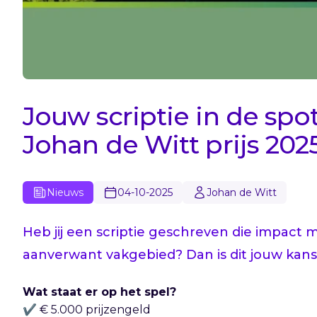
Jouw scriptie in de sp
Johan de Witt prijs 2025
Nieuws
04-10-2025
Johan de Witt
Heb jij een scriptie geschreven die impact 
aanverwant vakgebied? Dan is dit jouw kans
Wat staat er op het spel?
✔️ € 5.000 prijzengeld