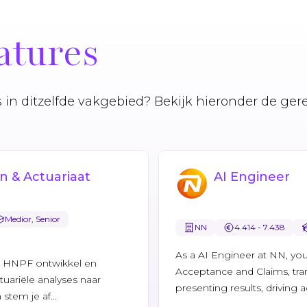
atures
es in ditzelfde vakgebied? Bekijk hieronder de ger
 & Actuariaat
AI Engineer
Medior, Senior
NN
4.414 - 7.438
As a AI Engineer at NN, you
ij HNPF ontwikkel en
Acceptance and Claims, tra
ctuariële analyses naar
presenting results, driving 
stem je af...