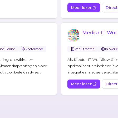
Meer lezen
Direct
Medior IT Wor
or, Senior
Zoetermeer
Van Straaten
In overl
ering ontwikkel en
Als Medior IT Workflow & In
l/maandrapportages, voer
optimaliseer en beheer je
ut voor beleidsadvies...
integraties met servers/datab
Meer lezen
Direct