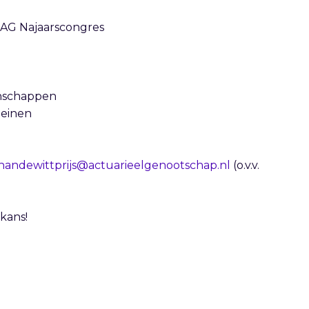
t AG Najaarscongres
enschappen
meinen
handewittprijs@actuarieelgenootschap.nl
(o.v.v.
kans!