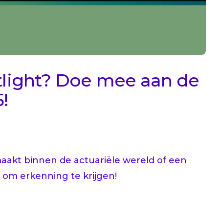
otlight? Doe mee aan de
!
maakt binnen de actuariële wereld of een
 om erkenning te krijgen!