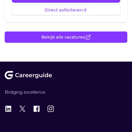
Direct solliciteren
Bekijk alle vacatures
Footer
Bridging excellence
LinkedIn
X
X
Instagram