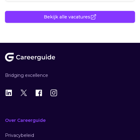
Bekijk alle vacatures
Footer
Bridging excellence
LinkedIn
X
X
Instagram
Over Careerguide
Privacybeleid