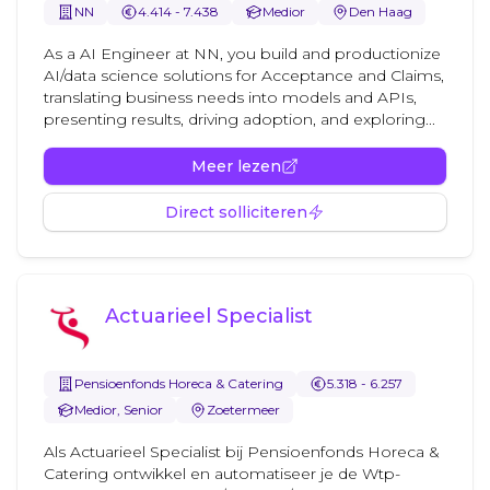
NN
4.414 - 7.438
Medior
Den Haag
As a AI Engineer at NN, you build and productionize
AI/data science solutions for Acceptance and Claims,
translating business needs into models and APIs,
presenting results, driving adoption, and exploring...
Meer lezen
Direct solliciteren
Actuarieel Specialist
Pensioenfonds Horeca & Catering
5.318 - 6.257
Medior, Senior
Zoetermeer
Als Actuarieel Specialist bij Pensioenfonds Horeca &
Catering ontwikkel en automatiseer je de Wtp-