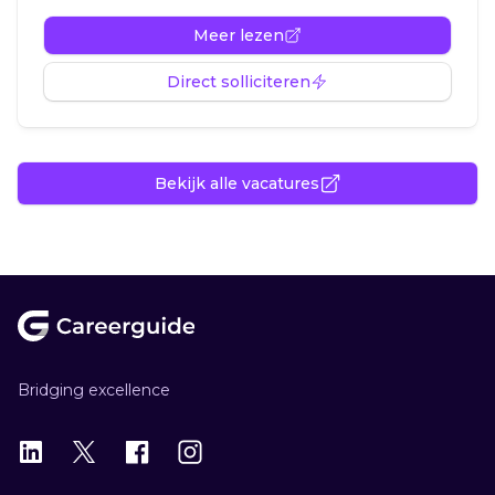
Meer lezen
Direct solliciteren
Bekijk alle vacatures
Footer
Bridging excellence
LinkedIn
X
X
Instagram